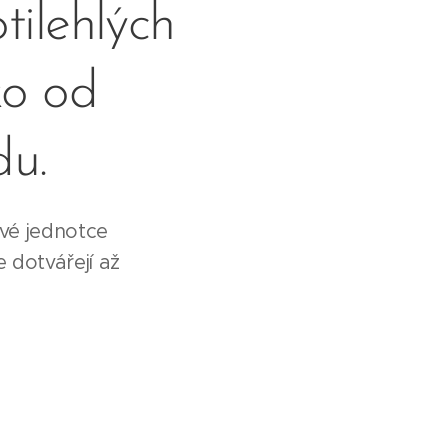
tilehlých
ko od
du.
ové jednotce
e dotvářejí až