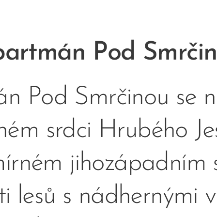
artmán Pod Smrči
n Pod Smrčinou se n
ném srdci Hrubého Je
 mírném jihozápadním 
sti lesů s nádhernými 