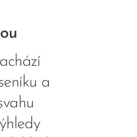
nou
achází
seníku a
svahu
výhledy