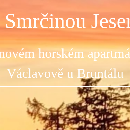
 Smrčinou Jese
 novém horském apartm
Václavově u Bruntálu