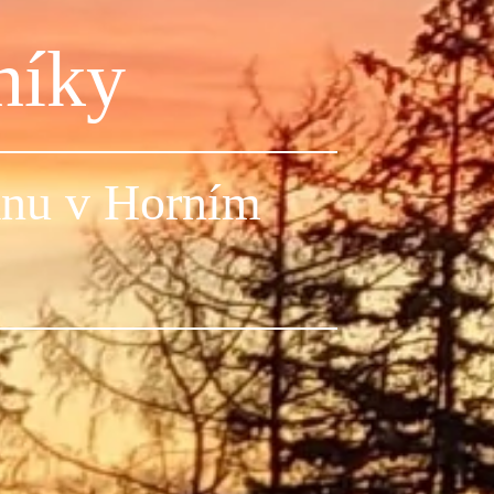
níky
ánu v Horním