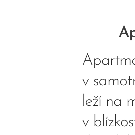
Ap
Apartmá
v samot
leží na
v blízko