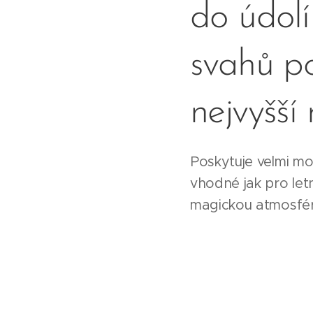
do údolí
svahů p
nejvyšší
Poskytuje velmi mo
vhodné jak pro letn
magickou atmosfér