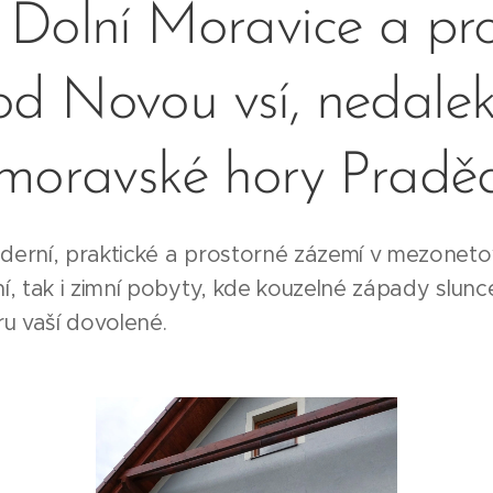
 Dolní Moravice a pro
od Novou vsí, nedale
 moravské hory Pradě
derní, praktické a prostorné zázemí v mezonet
í, tak i zimní pobyty, kde kouzelné západy slunc
u vaší dovolené.